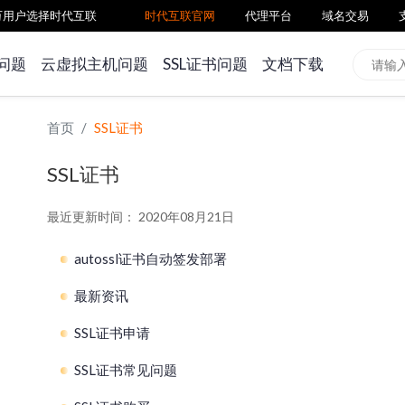
百万用户选择时代互联
时代互联官网
代理平台
域名交易
问题
云虚拟主机问题
SSL证书问题
文档下载
首页
SSL证书
SSL证书
最近更新时间： 2020年08月21日
autossl证书自动签发部署
最新资讯
autossl工具自动部署证书
SSL证书申请
autossl工具自动签发证书
SSL/TLS数字证书有效期调整通知
SSL证书常见问题
自动化 SSL 证书管理工具使用指南
GlobalSign重要通知：DV SSL证书将使用新ICA
证书申请-文件验证方式