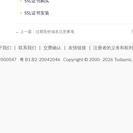
SSL证书购买
推特被黑现网络安全危机，企业该如何自保？
Sectigo代码签名证书申请流程
IIS 下设置https主机名灰色无法编辑
SSL证书安装
SSL证书续费相关问题详解
Digicert&Geotrust OV/EV SSL证书签发流程
部署 SSL 证书后，浏览器提示 “网站连接不安全”
时代互联品牌升级包购买协议
CA定义以及功能说明
Sectigo SSL证书签发流程
IIS服务部署证书访问报错404
如何在时代互联自助购买证书
国密标准（SM2）ssl证书安装
←
上一篇：
过期竞价域名注意事项
WebTrust是什么？WebTrust认证的CA有哪些？
如何申请 OV/EV SSL 证书？
无法使用 HTTPS 访问网站
容器(ingress-ingress)安装证书
于我们
|
联系我们
|
交费确认
|
友情链接
|
注册者的义务和权
如何在时代互联上自助申请DV SSL证书
域名验证时提示验证失败
cdn安装ssl证书
000047
粤 B1.B2-20042046
Copyright © 2000-
2026
Todaynic.
如何在时代互联申请IP地址SSL证书
普通代码签名证书和EV代码签名证书的区别
对象存储安装ssl证书
个人及个体商户申请Sectigo证书步骤
安装证书后HTTPS无法正常显示的原因有哪些
Weblogic服务证书安装
Sectigo个人邮件签名流程
申请SSL证书常见问题总结
springboot安装证书
如何查看网站正在使用的SSL证书品牌
Jetty服务证书安装
申请SSL证书时如何设置IP地址白名单和邮箱白名单
JBOSS服务证书安装
SSL证书、代码签名证书、文档签名证书及邮件签名证
GlassFish服务证书安装