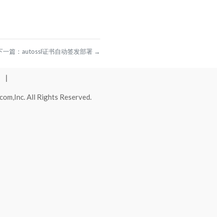
下一篇：
autossl证书自动签发部署
→
利
|
com,Inc. All Rights Reserved.
书有什么区别